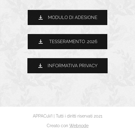
MODULO DI ADESIONE
TESSERAMENTO .2026
INFORMATIVA PRIVACY
APPACuVI | Tutti i diritti riservati 2021
Creato con
Webnode